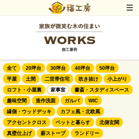
全て
20坪台
30坪台
40坪台
50坪台
平屋
土間
二世帯住宅
吹き抜け
小上がり
ロフト・小屋裏
家事室
書斎・スタディスペース
趣味空間
造作洗面
ガルバ
WIC
縁側・ウッドデッキ
カフェ風・北欧風
アクセントクロス
ペットと暮らす
北側玄関
真壁仕上げ
薪ストーブ
ランドリー