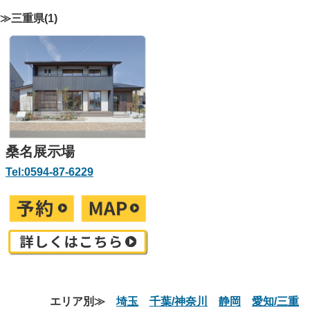
≫三重県(1)
桑名展示場
Tel:0594-87-6229
エリア別≫
埼玉
千葉/神奈川
静岡
愛知/三重