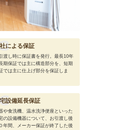
社による保証
引渡し時に保証書を発行。最長10年
長期保証では主に構造部分を、短期
証では主に仕上げ部分を保証しま
。
宅設備延長保証
器や食洗機、温水洗浄便座といった
宅の設備機器について、お引渡し後
０年間、メーカー保証が終了した後