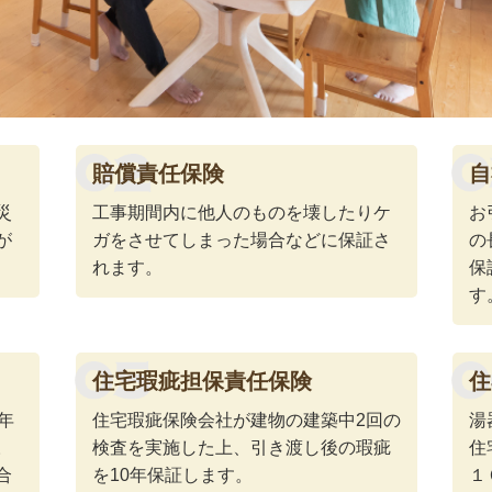
賠償責任保険
自
災
工事期間内に他人のものを壊したりケ
お
が
ガをさせてしまった場合などに保証さ
の
れます。
保
す
住宅瑕疵担保責任保険
住
年
住宅瑕疵保険会社が建物の建築中2回の
湯
。
検査を実施した上、引き渡し後の瑕疵
住
合
を10年保証します。
１