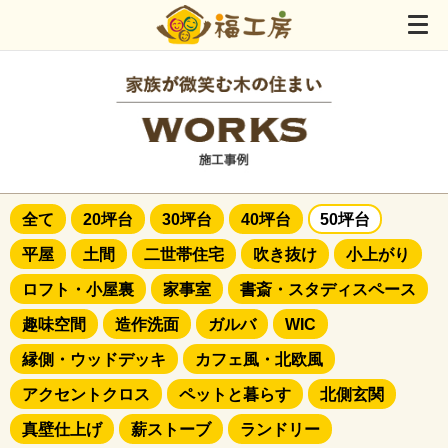
全て
20坪台
30坪台
40坪台
50坪台
平屋
土間
二世帯住宅
吹き抜け
小上がり
ロフト・小屋裏
家事室
書斎・スタディスペース
趣味空間
造作洗面
ガルバ
WIC
縁側・ウッドデッキ
カフェ風・北欧風
アクセントクロス
ペットと暮らす
北側玄関
真壁仕上げ
薪ストーブ
ランドリー