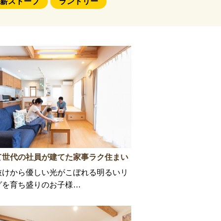
薪ストーブ
ランドリー
て世代の社員が建てた家事ラク住まい
抜けから優しい光がこぼれる明るいリ
グを育ち盛りのお子様…