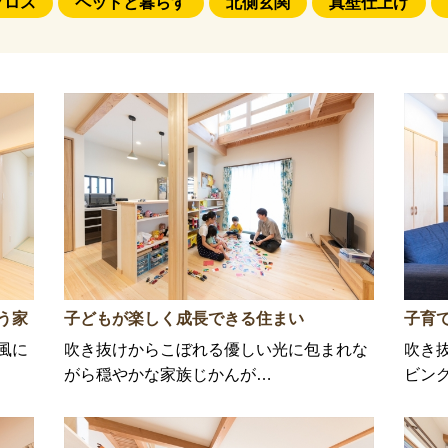
クロス
ペットと暮らす
北側玄関
真壁仕上げ
う家
子どもが楽しく成長できる住まい
子育
風に
吹き抜けからこぼれる優しい光に包まれな
吹き
がら穏やかな家族じかんが…
ビン