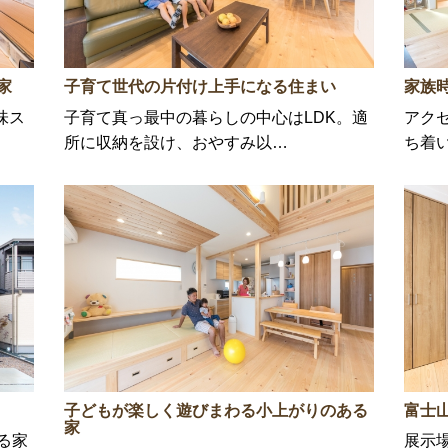
家
子育て世代の片付け上手になる住まい
家族
味ス
子育て真っ最中の暮らしの中心はLDK。適
アク
所に収納を設け、おやすみ以…
ち着
子どもが楽しく遊びまわる小上がりのある
富士
家
る家
展示