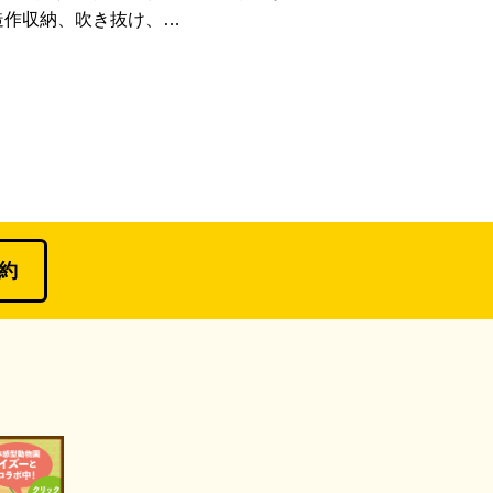
造作収納、吹き抜け、…
約