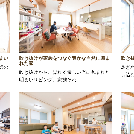
まい
吹き抜けが家族をつなぐ豊かな自然に囲ま
吹き
れた家
婦の
足ざ
吹き抜けからこぼれる優しい光に包まれた
し込
明るいリビング。家族それ…