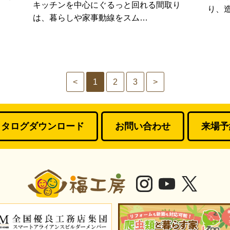
キッチンを中心にぐるっと回れる間取り
り、
は、暮らしや家事動線をスム…
<
1
2
3
>
カタログダウンロード
お問い合わせ
来場予