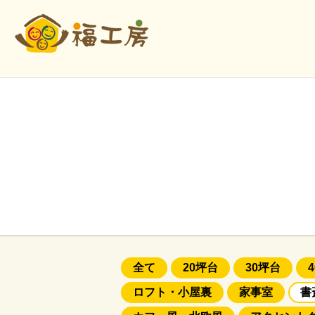
全て
20坪台
30坪台
ロフト・小屋裏
家事室
書