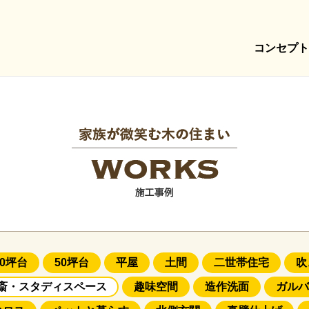
コンセプト
40坪台
50坪台
平屋
土間
二世帯住宅
吹
斎・スタディスペース
趣味空間
造作洗面
ガルバ