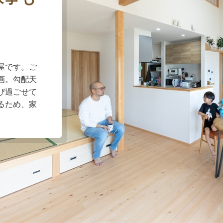
屋です。ご
画。勾配天
び過ごせて
るため、家