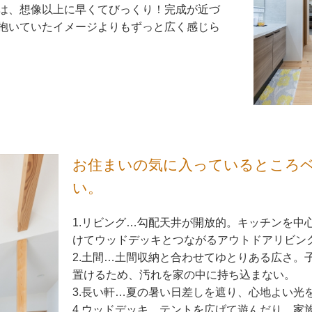
は、想像以上に早くてびっくり！完成が近づ
抱いていたイメージよりもずっと広く感じら
お住まいの気に入っているところ
い。
1.リビング…勾配天井が開放的。キッチンを中
けてウッドデッキとつながるアウトドアリビン
2.土間…土間収納と合わせてゆとりある広さ。
置けるため、汚れを家の中に持ち込まない。
3.長い軒…夏の暑い日差しを遮り、心地よい光
4.ウッドデッキ…テントを広げて遊んだり、家