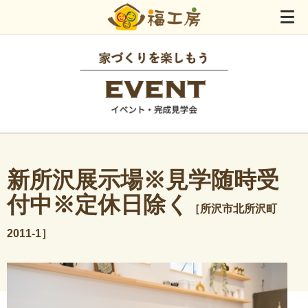
新所沢展示場※見学随時受
付中※定休日除く
［所沢市北所沢町
2011-1］