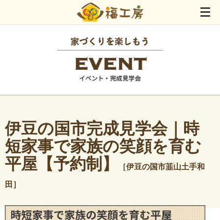
伊豆の国市完成見学会｜時
短家事で家族の笑顔を育む
平屋【予約制】
［伊豆の国市韮山土手和
田］