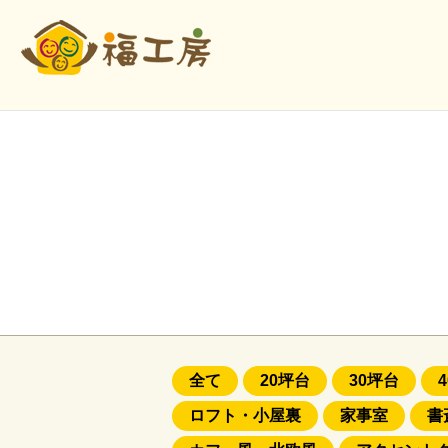
全て
20坪台
30坪台
ロフト・小屋裏
家事室
書