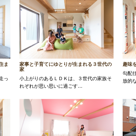
住ま
家事と子育てにゆとりが生まれる３世代の
趣味
家
勾配
走っ
小上がりのあるＬＤＫは、３世代の家族そ
放的
れぞれが思い思いに過ごす…