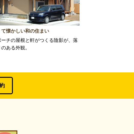
くて懐かしい和の住まい
ポーチの屋根と軒がつくる陰影が、落
きのある外観。
約