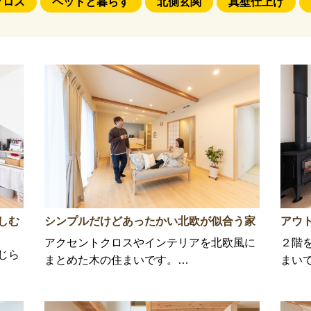
クロス
ペットと暮らす
北側玄関
真壁仕上げ
しむ
シンプルだけどあったかい北欧が似合う家
アウ
アクセントクロスやインテリアを北欧風に
２階
じら
まとめた木の住まいです。…
まい