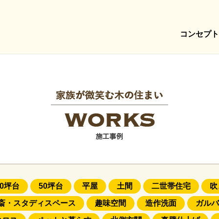
コンセプト
40坪台
50坪台
平屋
土間
二世帯住宅
吹
斎・スタディスペース
趣味空間
造作洗面
ガルバ