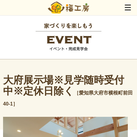
大府展示場※見学随時受付
中※定休日除く
［愛知県大府市横根町前田
40-1］