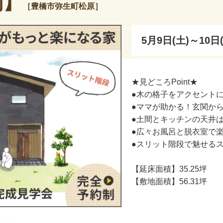
制】
［豊橋市弥生町松原］
5月9日(土)～10日
★見どころPoint★
●木の格子をアクセント
●ママが助かる！玄関か
●土間とキッチンの天井
●広々お風呂と脱衣室で
●スリット階段で魅せるス
【延床面積】35.25坪
【敷地面積】56.31坪